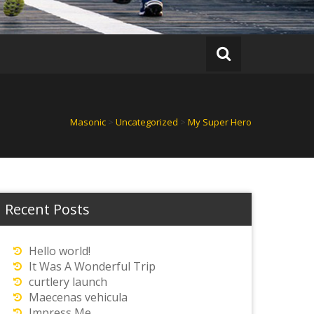
Masonic
>
Uncategorized
>
My Super Hero
Recent Posts
Hello world!
It Was A Wonderful Trip
curtlery launch
Maecenas vehicula
Impress Me