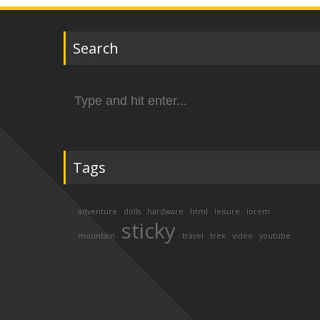
Search
Search
for:
Tags
adventure
dolls
hardware
html
leisure
lorem
sticky
mountain
travel
trek
video
youtube