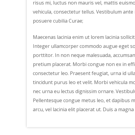
risus mi, luctus non mauris vel, mattis euismo
vehicula, consectetur tellus. Vestibulum ante 
posuere cubilia Curae;
Maecenas lacinia enim ut lorem lacinia sollici
Integer ullamcorper commodo augue eget soda
porttitor. In non neque malesuada, accumsan 
pretium placerat. Morbi congue non ex in effic
consectetur leo. Praesent feugiat, urna id ull
tincidunt purus leo et velit. Morbi vehicula m
nec urna eu lectus dignissim ornare. Vestibulu
Pellentesque congue metus leo, et dapibus ma
arcu, vel lacinia elit placerat ut. Duis a magna 