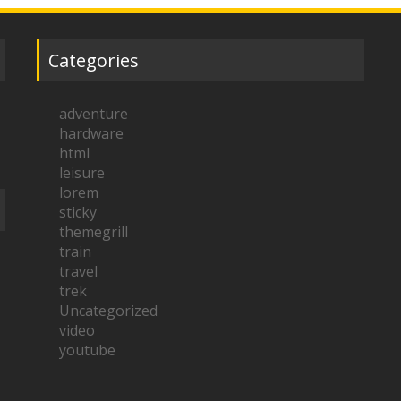
Categories
adventure
hardware
html
leisure
lorem
sticky
themegrill
train
travel
trek
Uncategorized
video
youtube